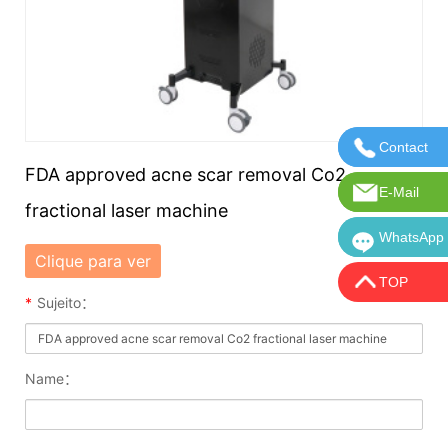
Contact
Entre em 
FDA approved acne scar removal Co2
E-Mail
E-mail: in
fractional laser machine
WhatsApp
WhatsApp:
Clique para ver
TOP
*
Sujeito：
Name：