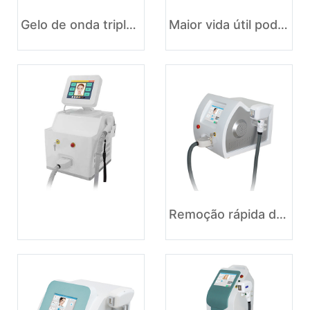
Gelo de onda tripla Titanium Platinum 755 1064 808nm depilação a laser de diodo
Maior vida útil pode até100 milhões de tiros alexandrite a laser 755 808 1064 máquina de depilação a laser
Remoção rápida de pêlos a laser 808nm