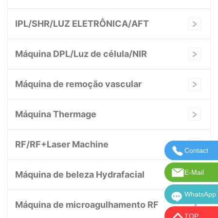
IPL/SHR/LUZ ELETRÔNICA/AFT
Máquina DPL/Luz de célula/NIR
Máquina de remoção vascular
Máquina Thermage
RF/RF+Laser Machine
Contact
Entre em 
E-Mail
E-mail: in
Máquina de beleza Hydrafacial
WhatsApp
WhatsApp:
Máquina de microagulhamento RF
TOP