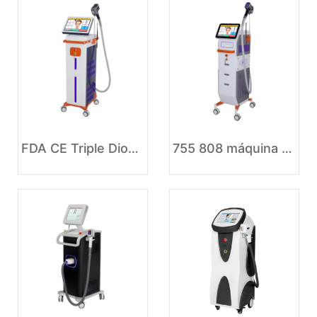
FDA CE Triple Diode Laser Hair Removal Machine
755 808 máquina da remoção do cabelo do diodo laser 1064nm