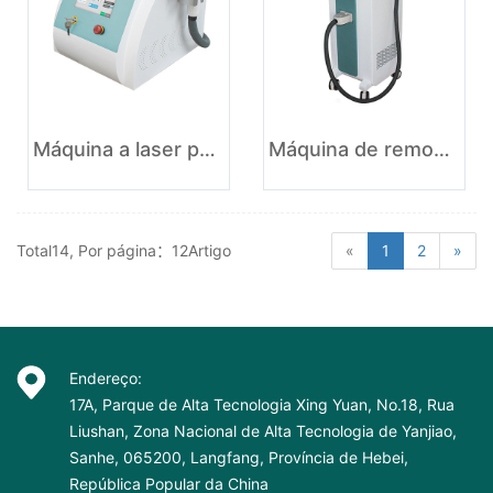
Máquina a laser para remoção de pêlos com diodo Alexander 755 + 808 + 1064
Máquina de remoção de cabelo a laser de diodo de 3 comprimentos de onda
Total14, Por página：12Artigo
«
1
2
»
Endereço:
17A, Parque de Alta Tecnologia Xing Yuan, No.18, Rua
Liushan, Zona Nacional de Alta Tecnologia de Yanjiao,
Sanhe, 065200, Langfang, Província de Hebei,
República Popular da China