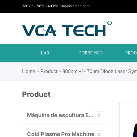
Tel: 86-15650740358
info@vcatech.com
LAR
SOBRE NÓS
PROD
Home
>
Product
>
980nm +1470nm Diode Laser Sys
Product
Máquina de escultura EMS
Cold Plasma Pro Machine