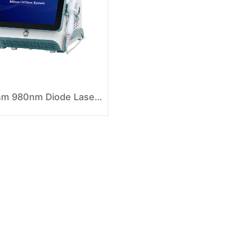
1470nm 980nm Diode Laser Liposuction Surgery Machine