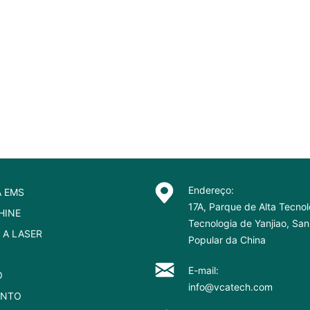
Endereço:
A EMS
17A, Parque de Alta Tecnol
HINE
Tecnologia de Yanjiao, Sa
 A LASER
Popular da China
E-mail:
O
info@vcatech.com
ENTO