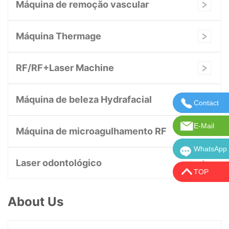
Máquina de remoção vascular
Máquina Thermage
RF/RF+Laser Machine
Máquina de beleza Hydrafacial
Contact
Entre em 
E-Mail
E-mail: in
Máquina de microagulhamento RF
WhatsApp
WhatsApp:
Laser odontológico
TOP
About Us