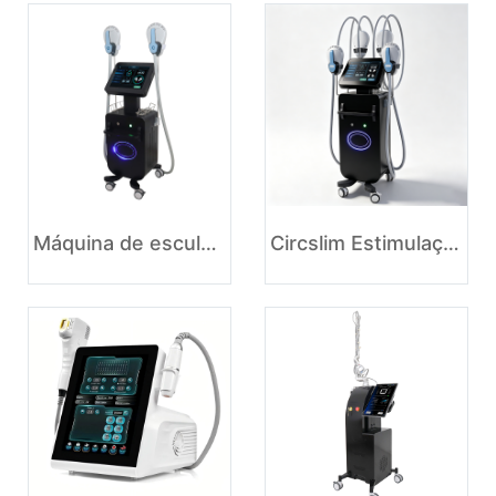
Máquina de esculpir o corpo com eletroestimulação muscular
Circslim Estimulação Muscular Eletromagnética Contorno Corporal Tesla Ems Máquina