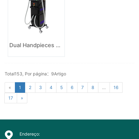
Dual Handpieces Laser Hair Removal Beauty Equipment
Total153, Por página：9Artigo
«
1
2
3
4
5
6
7
8
...
16
17
»
Endereço: