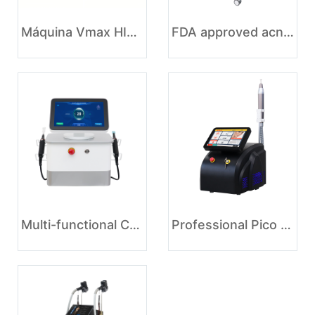
Máquina Vmax HIFU para endurecimento da pele
FDA approved acne scar removal Co2 fractional laser machine
Multi-functional Cold Plasma Beauty Machine
Professional Pico Laser Q Switched Nd Yag Laser Machine