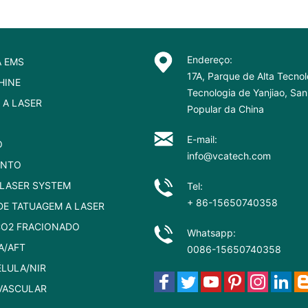
Endereço:
A EMS
17A, Parque de Alta Tecnol
HINE
Tecnologia de Yanjiao, Sa
 A LASER
Popular da China
E-mail:
O
info@vcatech.com
ENTO
LASER SYSTEM
Tel:
+ 86-15650740358
E TATUAGEM A LASER
CO2 FRACIONADO
Whatsapp:
A/AFT
0086-15650740358
ÉLULA/NIR
VASCULAR