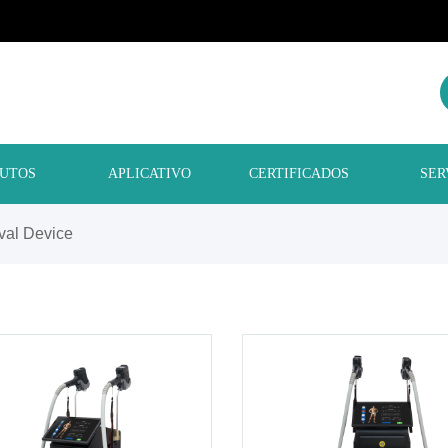
UTOS
APLICATIVO
CERTIFICADOS
SER
val Device