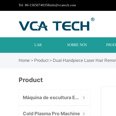
Tel: 86-15650740358
info@vcatech.com
LAR
SOBRE NÓS
PROD
Home
>
Product
>
Dual-Handpiece Laser Hair Remo
Product
Máquina de escultura EMS
Cold Plasma Pro Machine