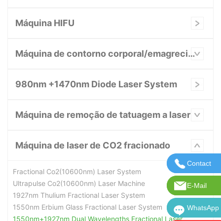
Máquina HIFU
Máquina de contorno corporal/emagrecimento
980nm +1470nm Diode Laser System
Máquina de remoção de tatuagem a laser
Máquina de laser de CO2 fracionado
Contact
Entre em 
Fractional Co2(10600nm) Laser System
Ultrapulse Co2(10600nm) Laser Machine
E-Mail
E-mail: in
1927nm Thulium Fractional Laser System
1550nm Erbium Glass Fractional Laser System
WhatsApp
WhatsApp:
1550nm+1927nm Dual Wavelengths Fractional Laser