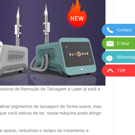
Contact
Entre em
E-Mail
E-mail: 
WhatsAp
WhatsAp
TOP
ssional de Remoção de Tatuagem a Laser já está à
uebrar pigmentos de tatuagem de forma suave, mas
e você deixou de ter, nossa máquina pode atingir
 de operar, reduzindo o tempo de tratamento e