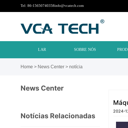
Tel: 86-15650740358
info@vcatech.com
LAR
SOBRE NÓS
PROD
Home
>
News Center
>
notícia
News Center
Máqu
2024-1
Notícias Relacionadas