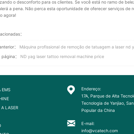
zando o desconforto para os clientes. Se você está no ramo de bel
lerá a pena. Não perca esta oportunidade de oferecer serviços de 
o agora!
lacionadas：
anterior：
Máquina profissional de remoção de tatuagem a laser nd
a página：
ND yag laser tattoo removal machine price
Endereço:
A EMS
17A, Parque de Alta Tecnol
HINE
Tecnologia de Yanjiao, Sa
 A LASER
Popular da China
E-mail:
O
info@vcatech.com