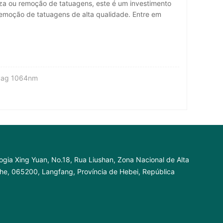
eza ou remoção de tatuagens, este é um investimento
remoção de tatuagens de alta qualidade. Entre em
 yag 1064nm
ogia Xing Yuan, No.18, Rua Liushan, Zona Nacional de Alta
nhe, 065200, Langfang, Província de Hebei, República