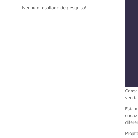
Nenhum resultado de pesquisa!
Cansad
venda,
Esta m
eficaz
difere
Projet