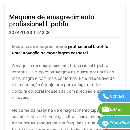
Máquina de emagrecimento
profissional Lipohfu
2024-11-26 14:42:06
Máquina de emagrecimento
profissional Lipohfu:
uma inovação na modelagem corporal
A máquina de emagrecimento Professional Lipohfu
introduziu um novo paradigma na busca por um físico
mais magro e com mais contornos. Este dispositivo de
última geração é projetado para atingir e reduzir
gordura corporal indesejada com precisão e eficiência
Contact
Entre em 
notáveis.
E-Mail
E-mail: in
No cerne da máquina de emagrecimento Lipohfu está
sua utilização de tecnologia ultrassônica avançada. Ela
WhatsApp
WhatsApp:
emite ondas sonoras de alta frequência que são
focadas em áreas específicas do tecido adiposo. Essas