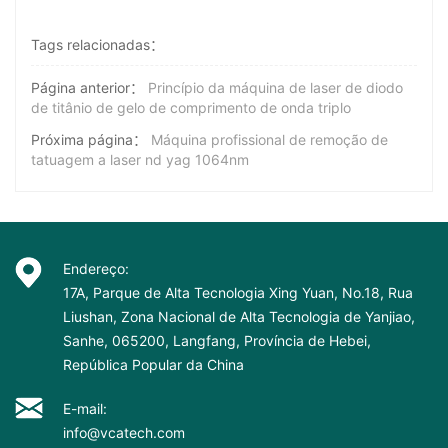
Tags relacionadas：
Página anterior：
Princípio da máquina de laser de diodo
de titânio de gelo de comprimento de onda triplo
Próxima página：
Máquina profissional de remoção de
tatuagem a laser nd yag 1064nm
Endereço:
17A, Parque de Alta Tecnologia Xing Yuan, No.18, Rua
Liushan, Zona Nacional de Alta Tecnologia de Yanjiao,
Sanhe, 065200, Langfang, Província de Hebei,
República Popular da China
E-mail:
info@vcatech.com