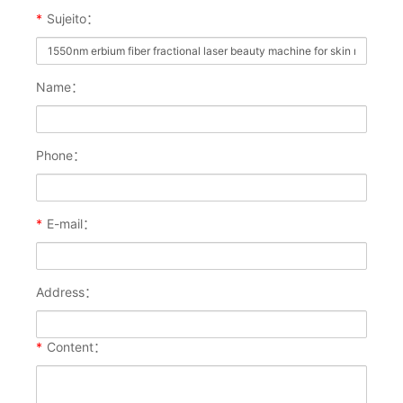
*
Sujeito：
Name：
Phone：
*
E-mail：
Address：
*
Content：