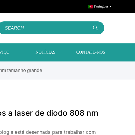
Portugues
VIÇO
NOTÍCIAS
CONTATE-NOS
 nm tamanho grande
s a laser de diodo 808 nm
ologia está desenhada para trabalhar com