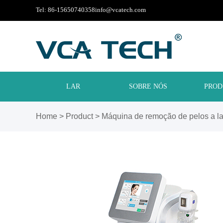
Tel: 86-15650740358
info@vcatech.com
LAR
SOBRE NÓS
PROD
Home
>
Product
>
Máquina de remoção de pelos a l