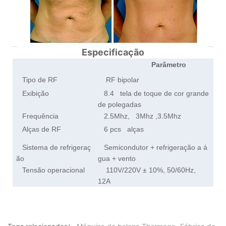
Especificação
Parâmetro
Tipo de RF
RF bipolar
Exibição
8.4 tela de toque de cor grande
de polegadas
Frequência
2.5Mhz, 3Mhz ,3.5Mhz
Alças de RF
6 pcs alças
Sistema de refrigeraç
Semicondutor + refrigeração a á
ão
gua + vento
Tensão operacional
110V/220V ± 10%, 50/60Hz,
12A