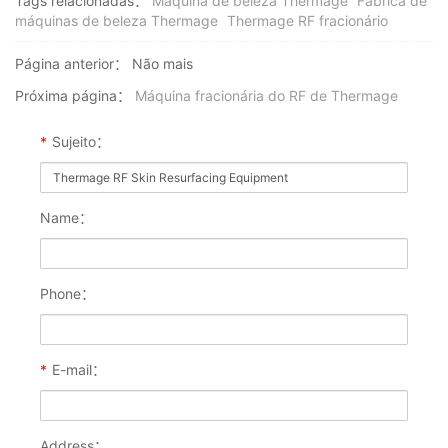
Tags relacionadas：
Máquina de beleza Thermage
Fábrica de
máquinas de beleza Thermage
Thermage RF fracionário
Página anterior：
Não mais
Próxima página：
Máquina fracionária do RF de Thermage
*
Sujeito：
Name：
Phone：
*
E-mail：
Address：