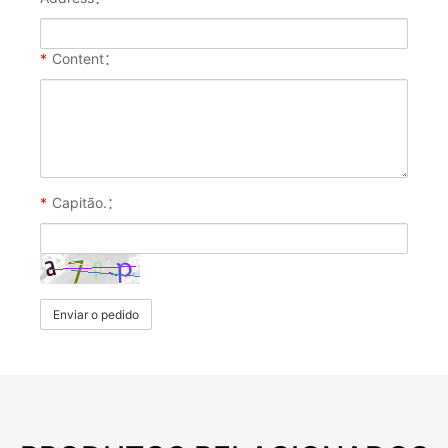
*
Content：
*
Capitão.：
Enviar o pedido