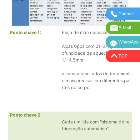
Contact
Entre em 
E-Mail
E-mail: in
Ponto chave 1
:
Peça de mão opcional:
WhatsApp
WhatsApp:
Alças 6pcs com 21-371 pinos, pr
ofundidade de aquecimento de
TOP
1.1-4.5mm
alcançar resultados de tratament
o mais precisos em diferentes pa
rtes do corpo.
Ponto chave 2
:
Cada um lida com "sistema de re
frigeração automático"