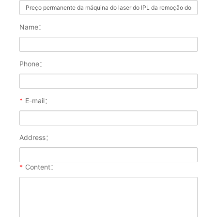
Name：
Phone：
*
E-mail：
Address：
*
Content：