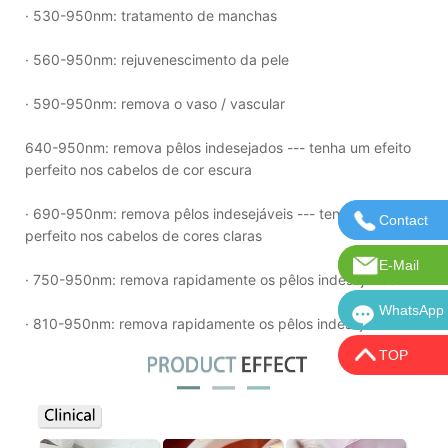
· 530-950nm: tratamento de manchas
· 560-950nm: rejuvenescimento da pele
· 590-950nm: remova o vaso / vascular
640-950nm: remova pêlos indesejados --- tenha um efeito
perfeito nos cabelos de cor escura
· 690-950nm: remova pêlos indesejáveis --- tenha um efeito
Contact
Entre em 
perfeito nos cabelos de cores claras
E-Mail
E-mail: in
· 750-950nm: remova rapidamente os pêlos indesejados
WhatsApp
WhatsApp:
· 810-950nm: remova rapidamente os pêlos indesejados
TOP