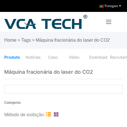
Portugues
Home
>
Tags
>
Máquina fracionária do laser do CO2
Produto
Notícias
Caso
Vídeo
Download
Recruta
Máquina fracionária do laser do CO2
Categoria:


Método de exibição: